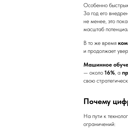
Особенно быстры
За год его внедре
не менее, это пок
масштаб потенциа
В то же время
ком
и продолжает увер
Машинное обуч
— около
16%
, а
пр
свою стратегическ
Почему циф
На пути к техноло
ограничений: