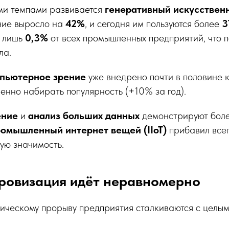
ми темпами развивается
генеративный искусствен
ние выросло на
42%
, и сегодня им пользуются более
3
а лишь
0,3%
от всех промышленных предприятий, что 
ла.
пьютерное зрение
уже внедрено почти в половине
енно набирать популярность (+10% за год).
ение
и
анализ больших данных
демонстрируют боле
омышленный интернет вещей (IIoT)
прибавил все
ую значимость.
ровизация идёт неравномерно
гическому прорыву предприятия сталкиваются с целы