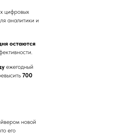
ых цифровых
ля аналитики и
дня остаются
фективности.
ду
ежегодный
ревысить
700
айвером новой
то его