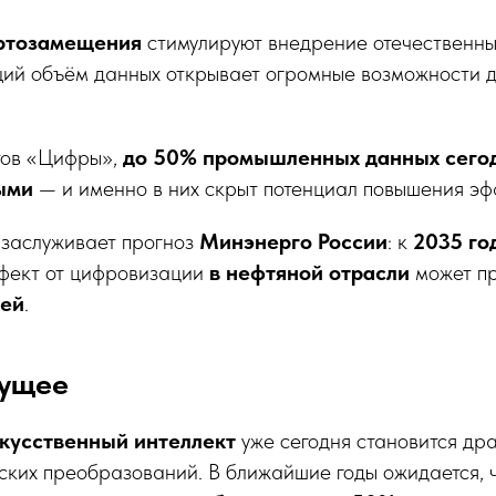
ртозамещения
стимулируют внедрение отечественн
щий объём данных открывает огромные возможности д
тов «Цифры»,
до 50% промышленных данных сего
ыми
— и именно в них скрыт потенциал повышения эф
заслуживает прогноз
Минэнерго России
: к
2035 го
фект от цифровизации
в нефтяной отрасли
может п
лей
.
дущее
кусственный интеллект
уже сегодня становится др
ских преобразований. В ближайшие годы ожидается, ч