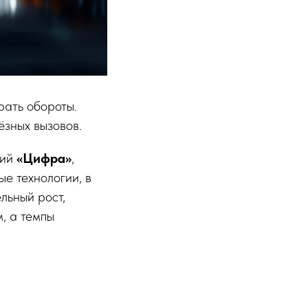
рать обороты.
ёзных вызовов.
ний
«Цифра»
,
е технологии, в
льный рост,
, а темпы