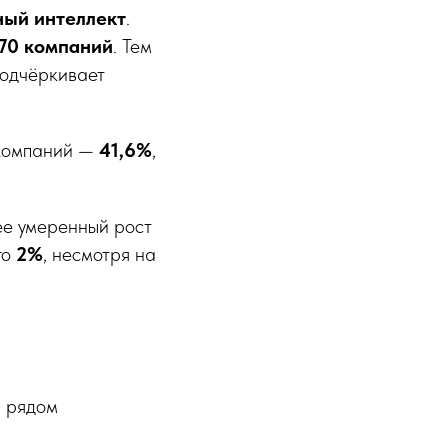
ный интеллект
.
70 компаний
. Тем
подчёркивает
 компаний —
41,6%
,
е умеренный рост
го
2%
, несмотря на
м рядом