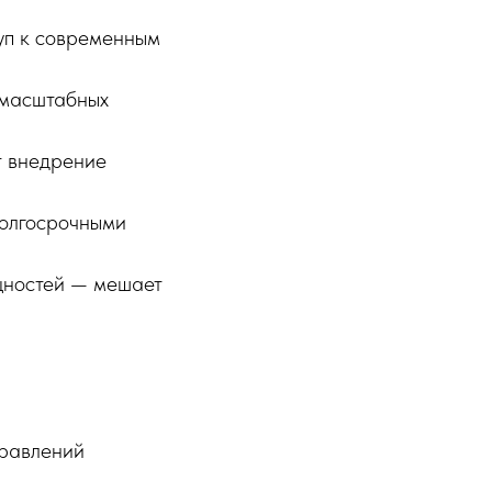
уп к современным
 масштабных
 внедрение
долгосрочными
щностей — мешает
правлений