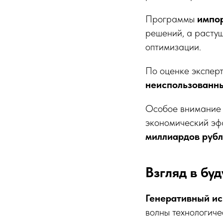
Программы
импо
решений, а расту
оптимизации.
По оценке экспер
неиспользованн
Особое внимание 
экономический эф
миллиардов руб
Взгляд в бу
Генеративный ис
волны технологиче