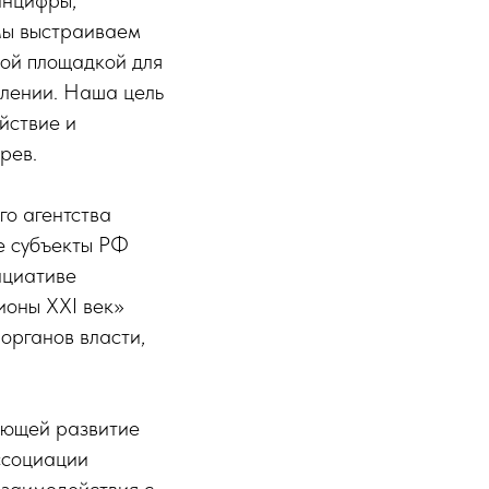
инцифры,
Мы выстраиваем
вой площадкой для
влении. Наша цель
йствие и
рев.
о агентства
ие субъекты РФ
ициативе
ионы XXI век»
органов власти,
ающей развитие
ссоциации