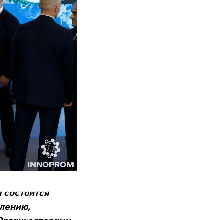
 состоится
влению,