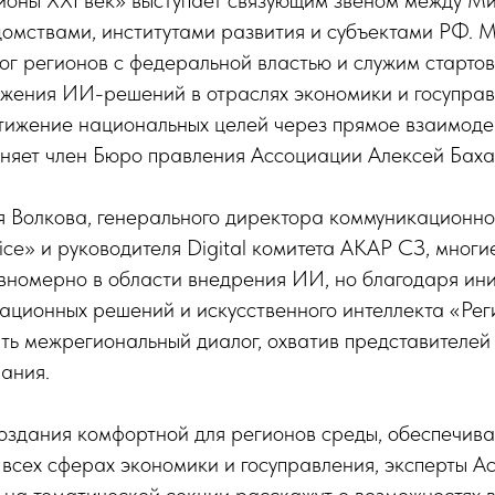
ионы XXI век» выступает связующим звеном между М
омствами, институтами развития и субъектами РФ. 
ог регионов с федеральной властью и служим старто
ижения ИИ-решений в отраслях экономики и госупра
тижение национальных целей через прямое взаимоде
чняет член Бюро правления Ассоциации Алексей Баха
 Волкова, генерального директора коммуникационног
ce» и руководителя Digital комитета АКАР СЗ, мног
вномерно в области внедрения ИИ, но благодаря ин
ационных решений и искусственного интеллекта «Рег
ть межрегиональный диалог, охватив представителей 
ания.
создания комфортной для регионов среды, обеспечив
всех сферах экономики и госуправления, эксперты А