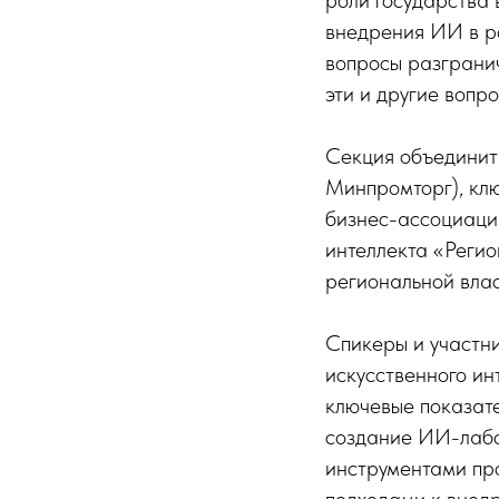
роли государства
внедрения ИИ в ро
вопросы разгранич
эти и другие воп
Секция объединит
Минпромторг), кл
бизнес-ассоциаци
интеллекта «Регио
региональной влас
Спикеры и участн
искусственного ин
ключевые показате
создание ИИ-лабо
инструментами пр