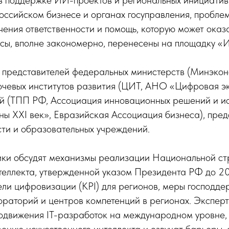
 в поддержке ИИ-проектов и региональных инициати
ссийском бизнесе и органах госуправления, пробле
ения ответственности и помощь, которую может оказ
росы, вполне закономерно, перенесены на площадку 
 представителей федеральных министерств (Минэкон
ючевых институтов развития (ЦИТ, АНО «Цифровая э
й (ТПП РФ, Ассоциация инновационных решений и ис
ны XXI век», Евразийская Ассоциация бизнеса), пред
ти и образовательных учреждений.
ики обсудят механизмы реализации Национальной ст
теллекта, утвержденной указом Президента РФ до 20
ли цифровизации (KPI) для регионов, меры господде
раторий и центров компетенций в регионах. Эксперт
одвижения IT-разработок на международном уровне,