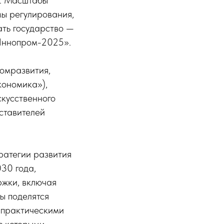
в. Масштабы
мы регулирования,
ать государство —
«Иннопром-2025».
омразвития,
кономика»),
кусственного
ставителей
ратегии развития
30 года,
ржки, включая
ы поделятся
 практическими