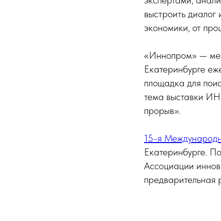
экспертами, анал
выстроить диалог 
экономики, от про
«Иннопром» — меж
Екатеринбурге еже
площадка для поис
тема выставки И
прорыв‎».
15-я Междунаро
Екатеринбурге. П
Ассоциации иннова
предварительная р