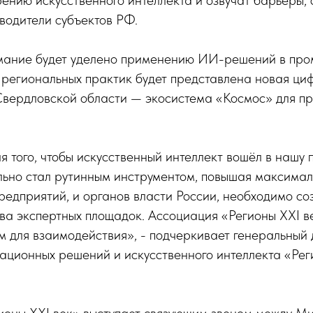
ению искусственного интеллекта и озвучат барьеры, 
водители субъектов РФ.
мание будет уделено применению ИИ-решений в пр
х региональных практик будет представлена новая ц
Свердловской области — экосистема «Космос» для 
ля того, чтобы искусственный интеллект вошёл в нашу
ельно стал рутинным инструментом, повышая максима
редприятий, и органов власти России, необходимо с
ва экспертных площадок. Ассоциация «Регионы XXI ве
 для взаимодействия», - подчеркивает генеральный
ационных решений и искусственного интеллекта «Рег