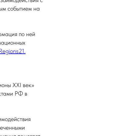
взаимодействия с
ным событием на
рмация по ней
вационных
IRegions21.
ионы XXI век»
ктами РФ в
имодействия
леченными