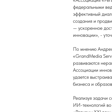
«Ассоциация «Рег
федеральными вед
эффективный диал
создания и продв
— ускоренное дос
инновации», - уто
По мнению Андрея
«GrandMedia Servi
развиваются нера
Ассоциации иннов
удается выстраива
бизнеса и образов
Реализуя задачи 
ИИ-технологий во 