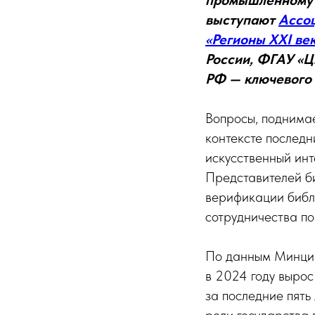
промышленному 
выступают
Ассоц
«Регионы XXI ве
России, ФГАУ «Ц
РФ — ключевого
Вопросы, поднима
контексте после
искусственный инт
Представителей б
верификации библ
сотрудничества п
По данным Минциф
в 2024 году выро
за последние пять