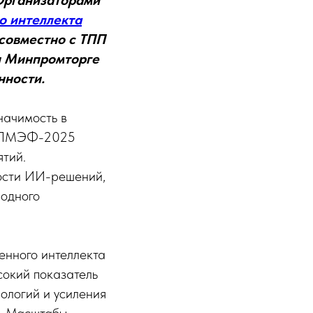
Организаторами
о интеллекта
 совместно с ТПП
и Минпромторге
нности.
начимость в
ем ПМЭФ-2025
ятий.
мости ИИ-решений,
одного
нного интеллекта
сокий показатель
нологий и усиления