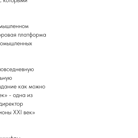
с которыми
омышленном
ифровая платформа
промышленных
 повседневную
льную
оздание как можно
к» - одна из
 директор
ионы XXI век»