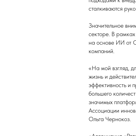
подходами к внедр
сталкиваются руко
Значительное вни
секторе. В рамка
на основе ИИ от 
компаний.
«На мой взгляд, д
жизнь и действит
эффективность и п
большего количест
значимых платформ
Ассоциации иннов
Ольга Чернокоз.