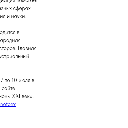
циация помогает
азных сферах
ия и науки.
одится в
народная
сторов. Главная
устриальный
7 по 10 июля в
 сайте
оны XXI век»,
innoform