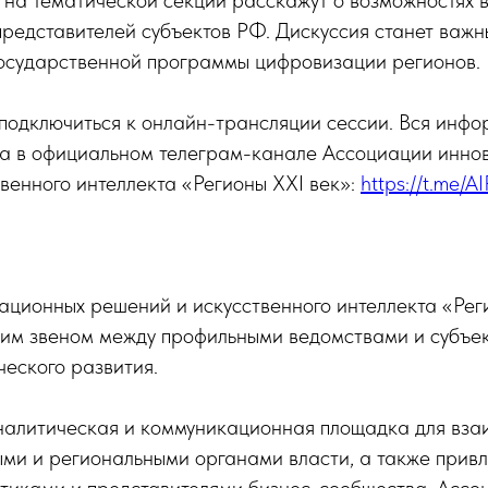
 на тематической секции расскажут о возможностях 
представителей субъектов РФ. Дискуссия станет важ
государственной программы цифровизации регионов.
подключиться к онлайн-трансляции сессии. Вся инфо
на в официальном телеграм-канале Ассоциации инно
венного интеллекта «Регионы XXI век»:
https://t.me/A
ационных решений и искусственного интеллекта «Рег
щим звеном между профильными ведомствами и субъе
ческого развития.
аналитическая и коммуникационная площадка для вза
ми и региональными органами власти, а также прив