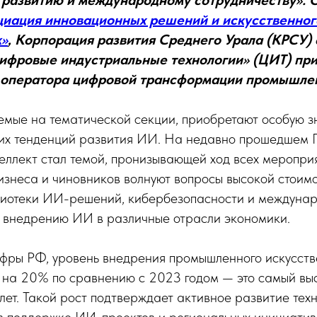
развитию и международному сотрудничеству». 
иация инновационных решений и искусственног
к»
, Корпорация развития Среднего Урала (КРСУ)
ифровые индустриальные технологии» (ЦИТ) пр
 оператора цифровой трансформации промышле
емые на тематической секции, приобретают особую з
дних тенденций развития ИИ. На недавно прошедш
еллект стал темой, пронизывающей ход всех меропри
изнеса и чиновников волнуют вопросы высокой стои
иотеки ИИ-решений, кибербезопасности и междунар
о внедрению ИИ в различные отрасли экономики.
ры РФ, уровень внедрения промышленного искусстве
с на 20% по сравнению с 2023 годом — это самый вы
 лет. Такой рост подтверждает активное развитие тех