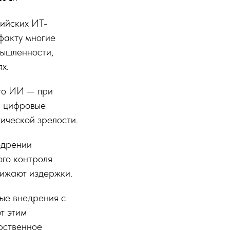
сийских ИТ-
факту многие
мышленности,
х.
ого ИИ — при
и цифровые
ической зрелости.
едрении
ого контроля
нижают издержки.
ные внедрения с
т этим
арственное