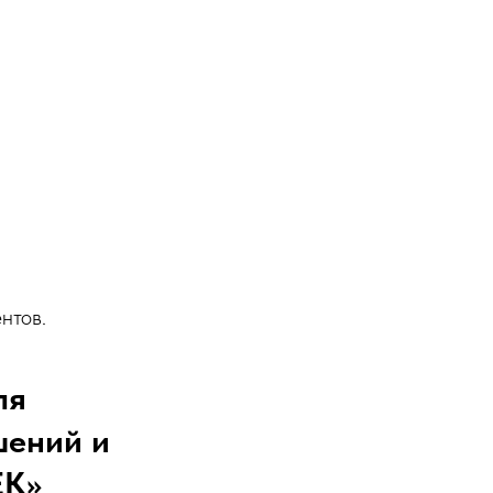
нтов.
ля
шений и
ЕК»