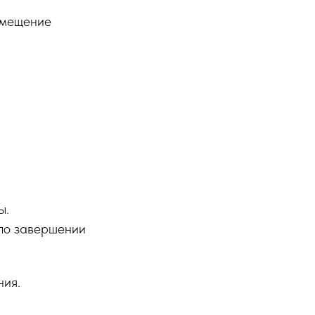
амещение
ы.
 по завершении
ния.