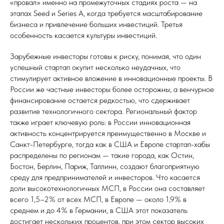
«провал» именно на промежуточных стадиях роста — на
этапах Seed и Series A, когда требуется масштабирование
бизнеса и привлечение больших инвестиций. Третья
особенность касается культуры инвестиций.
Зарубежные инвесторы готовы к риску, понимая, что один
успешный стартап окупит несколько неудачных, что
стимулирует активное вложение в инновационные проекты. В
России же частные инвесторы более осторожны, а венчурное
финансирование остается редкостью, что сдерживает
развитие технологичного сектора. Региональный фактор
также играет ключевую роль: в России инновационная
активность концентрируется преимущественно в Москве и
Санкт-Петербурге, тогда как в США и Европе стартап-хабы
распределены по регионам — такие города, как Остин,
Бостон, Берлин, Париж, Таллинн, создают благоприятную
среду для предпринимателей и инвесторов. Что касается
доли высокотехнологичных МСП, в России она составляет
всего 1,5–2% от всех МСП, в Европе — около 1,9% в
среднем и до 4% в Германии, в США этот показатель
достигает нескольких процентов, при этом сектор высоких