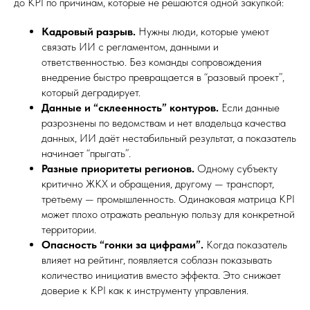
до KPI по причинам, которые не решаются одной закупкой:
Кадровый разрыв.
Нужны люди, которые умеют
связать ИИ с регламентом, данными и
ответственностью. Без команды сопровождения
внедрение быстро превращается в “разовый проект”,
который деградирует.
Данные и “склеенность” контуров.
Если данные
разрознены по ведомствам и нет владельца качества
данных, ИИ даёт нестабильный результат, а показатель
начинает “прыгать”.
Разные приоритеты регионов.
Одному субъекту
критично ЖКХ и обращения, другому — транспорт,
третьему — промышленность. Одинаковая матрица KPI
может плохо отражать реальную пользу для конкретной
территории.
Опасность “гонки за цифрами”.
Когда показатель
влияет на рейтинг, появляется соблазн показывать
количество инициатив вместо эффекта. Это снижает
доверие к KPI как к инструменту управления.