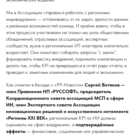
Мы в Ассоциации стараемся работать с регионами
индивидуально — отталкиваясь от их задач, зрелости данных
и реальных возможностей команд. И крайне важно, чтобы в
этом процессе участвовали не только мы: роль общественных
объединений, отраслевых ассоциаций, экспертных
сообществ, вузов и региональных ИТ-кластеров значительно
возрастает. Они помогают собирать запросы “с земли”,
формировать повестку внедрений, поднимать компетенции и
делать так, чтобы KPI не превращался в отчёт ради отчёта, а
приводил к заметным изменениям для людей и экономики».
Как отметил в беседе с «РР-Новости»
Сергей Вотяков —
член Правления НП «РУССОФТ», председатель
Координационного совета ассоциаций МСП в сфере
ИИ, член Экспертного совета Ассоциации
инновационных решений и искусственного интеллекта
«Регионы XXI ВЕК»
, региональные KPI по ИИ должны
оценивать не «факт внедрения», а
подтверждённые
эффекты
— финансовые, социальные или управленческие: