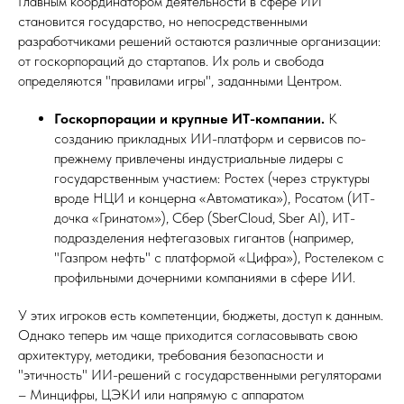
Главным координатором деятельности в сфере ИИ
становится государство, но непосредственными
разработчиками решений остаются различные организации:
от госкорпораций до стартапов. Их роль и свобода
определяются "правилами игры", заданными Центром.
Госкорпорации и крупные ИТ-компании.
К
созданию прикладных ИИ-платформ и сервисов по-
прежнему привлечены индустриальные лидеры с
государственным участием: Ростех (через структуры
вроде НЦИ и концерна «Автоматика»), Росатом (ИТ-
дочка «Гринатом»), Сбер (SberCloud, Sber AI), ИТ-
подразделения нефтегазовых гигантов (например,
"Газпром нефть" с платформой «Цифра»), Ростелеком с
профильными дочерними компаниями в сфере ИИ.
У этих игроков есть компетенции, бюджеты, доступ к данным.
Однако теперь им чаще приходится согласовывать свою
архитектуру, методики, требования безопасности и
"этичность" ИИ-решений с государственными регуляторами
– Минцифры, ЦЭКИ или напрямую с аппаратом