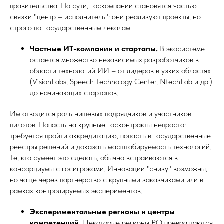
правительства. По сути, госкомпании становятся частью
связки "центр – исполнитель": они реализуют проекты, но
строго по государственным лекалам.
Частные ИТ-компании и стартапы.
В экосистеме
остается множество независимых разработчиков в
области технологий ИИ – от лидеров в узких областях
(VisionLabs, Speech Technology Center, NtechLab и др.)
до начинающих стартапов.
Им отводится роль нишевых подрядчиков и участников
пилотов. Попасть на крупные госконтракты непросто:
требуется пройти аккредитацию, попасть в государственные
реестры решений и доказать масштабируемость технологий.
Те, кто сумеет это сделать, обычно встраиваются в
консорциумы с госигроками. Инновации "снизу" возможны,
но чаще через партнерство с крупными заказчиками или в
рамках контролируемых экспериментов.
Экспериментальные регионы и центры
компетенций.
Некоторые регионы РФ превращаются