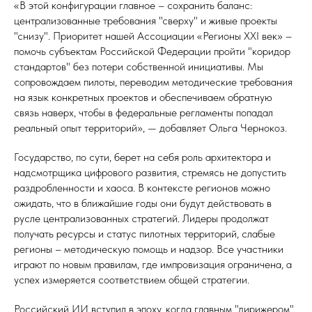
«В этой конфигурации главное – сохранить баланс:
централизованные требования "сверху" и живые проекты
"снизу". Приоритет нашей Ассоциации «Регионы XXI век» –
помочь субъектам Российской Федерации пройти "коридор
стандартов" без потери собственной инициативы. Мы
сопровождаем пилоты, переводим методические требования
на язык конкретных проектов и обеспечиваем обратную
связь наверх, чтобы в федеральные регламенты попадал
реальный опыт территорий», — добавляет Ольга Чернокоз.
Государство, по сути, берет на себя роль архитектора и
надсмотрщика цифрового развития, стремясь не допустить
раздробленности и хаоса. В контексте регионов можно
ожидать, что в ближайшие годы они будут действовать в
русле централизованных стратегий. Лидеры продолжат
получать ресурсы и статус пилотных территорий, слабые
регионы – методическую помощь и надзор. Все участники
играют по новым правилам, где импровизация ограничена, а
успех измеряется соответствием общей стратегии.
Российский ИИ вступил в эпоху, когда главным "дирижером"