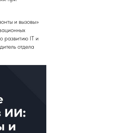
зонты и вызовы»
овационных
о развитию IT и
дитель отдела