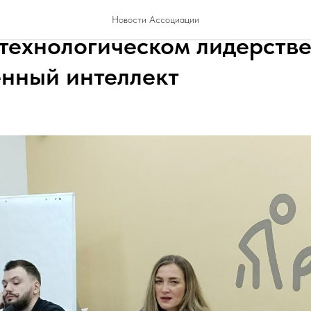
ия «Регионы XXI век» пред
Новости Ассоциации
 технологическом лидерстве
енный интеллект