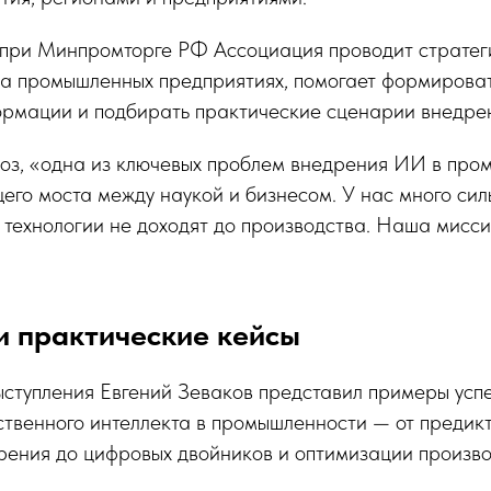
при Минпромторге РФ Ассоциация проводит стратег
на промышленных предприятиях, помогает формирова
рмации и подбирать практические сценарии внедре
оз, «одна из ключевых проблем внедрения ИИ в про
щего моста между наукой и бизнесом. У нас много сил
 технологии не доходят до производства. Наша мисси
и практические кейсы
ыступления Евгений Зеваков представил примеры усп
ственного интеллекта в промышленности — от предик
зрения до цифровых двойников и оптимизации произв