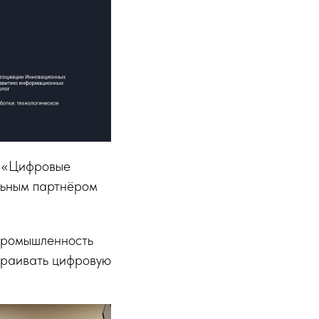
У «Цифровые
льным партнёром
 промышленность
страивать цифровую