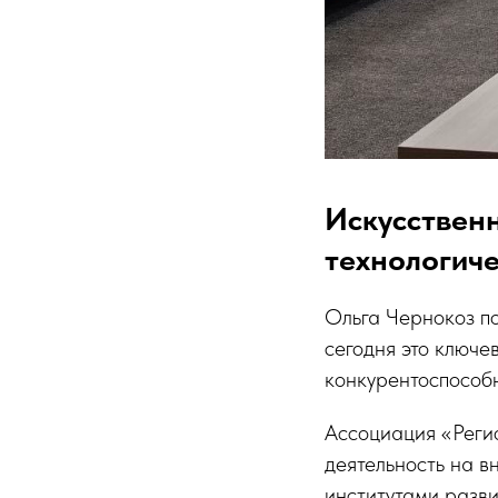
Искусственн
технологиче
Ольга Чернокоз по
сегодня это ключе
конкурентоспособ
Ассоциация «Регио
деятельность на 
институтами разви