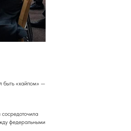
ал быть «хайпом» —
а сосредоточила
ежду федеральными