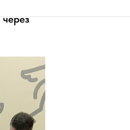
ставила
 через