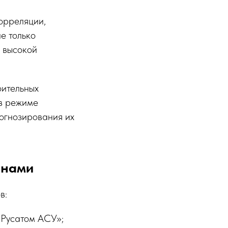
орреляции,
е только
с высокой
ительных
 в режиме
огнозирования их
онами
в:
«Русатом АСУ»;