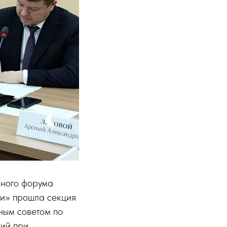
нного форума
и» прошла секция
ным советом по
ий при