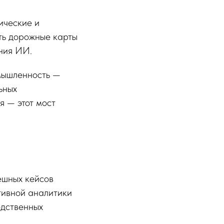
ические и
ть дорожные карты
ния ИИ.
мышленность —
ьных
я — этот мост
ешных кейсов
тивной аналитики
одственных