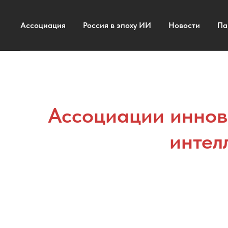
Ассоциация
Россия в эпоху ИИ
Новости
Па
Ассоциации иннов
интел