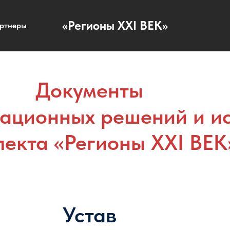
«Регионы XXI ВЕК»
ртнеры
Документы
ационных решений и ис
лекта «Регионы XXI ВЕК
Устав